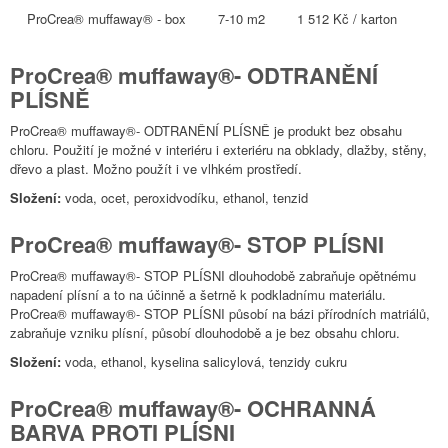
ProCrea® muffaway® - box
7-10 m2
1 512 Kč / karton
ProCrea® muffaway®- ODTRANĚNÍ
PLÍSNĚ
ProCrea® muffaway®- ODTRANĚNÍ PLÍSNĚ je produkt bez obsahu
chloru. Použití je možné v interiéru i exteriéru na obklady, dlažby, stěny,
dřevo a plast. Možno použít i ve vlhkém prostředí.
Složení:
voda, ocet, peroxidvodíku, ethanol, tenzid
ProCrea® muffaway®- STOP PLÍSNI
ProCrea® muffaway®- STOP PLÍSNI dlouhodobě zabraňuje opětnému
napadení plísní a to na účinně a šetrně k podkladnímu materiálu.
ProCrea® muffaway®- STOP PLÍSNI působí na bázi přírodních matriálů,
zabraňuje vzniku plísní, působí dlouhodobě a je bez obsahu chloru.
Složení:
voda, ethanol, kyselina salicylová, tenzidy cukru
ProCrea® muffaway®- OCHRANNÁ
BARVA PROTI PLÍSNI