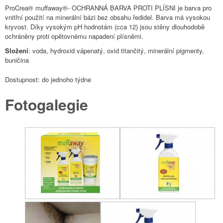
ProCrea® muffaway®- OCHRANNÁ BARVA PROTI PLÍSNI je barva pro
vnitřní použití na minerální bázi bez obsahu ředidel. Barva má vysokou
kryvost. Díky vysokým pH hodnotám (cca 12) jsou stěny dlouhodobě
ochráněny proti opětovnému napadení plísněmi.
Složení
: voda, hydroxid vápenatý, oxid titančitý, minerální pigmenty,
buničina
Dostupnost:
do jednoho týdne
Fotogalegie