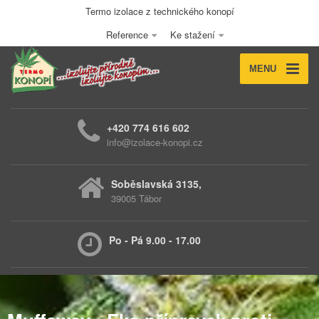
Termo izolace z technického konopí
Reference
Ke stažení
MENU
+420 774 616 602
info@izolace-konopi.cz
Soběslavská 3135,
39005 Tábor
Po - Pá 9.00 - 17.00