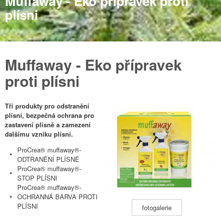
Muffaway - Eko přípravek proti
plísni
Muffaway - Eko přípravek
proti plísni
Tři produkty pro odstranění
plísní, bezpečná ochrana pro
zastavení plísně a zamezení
dalšímu vzniku plísní.
ProCrea® muffaway®-
ODTRANĚNÍ PLÍSNĚ
ProCrea® muffaway®-
STOP PLÍSNI
ProCrea® muffaway®-
OCHRANNÁ BARVA PROTI
PLÍSNI
fotogalerie