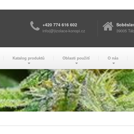
+420 774 616 602
Soběsla
info(@)izolace-konopi.cz
39005 Táb
Katalog produktů
Oblasti použití
O nás