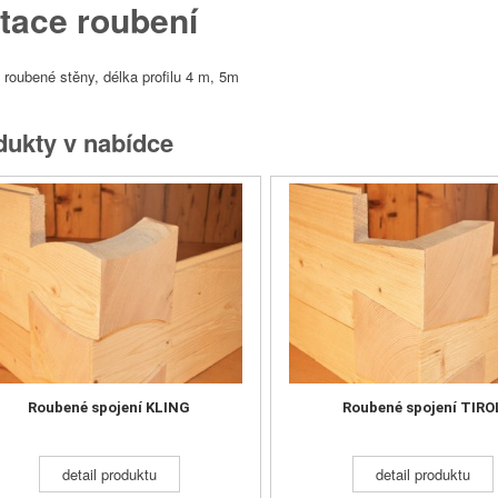
itace roubení
 roubené stěny, délka profilu 4 m, 5m
Roubené spojení KLING
Roubené spojení TI
dukty v nabídce
detail produktu
detail produktu
Roubené spojení KLING
Roubené spojení TIRO
detail produktu
detail produktu