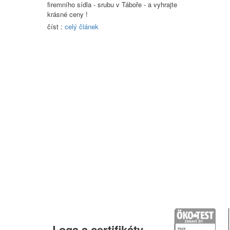
firemního sídla - srubu v Táboře - a vyhrajte
krásné ceny !
číst :
celý článek
Loga
a certifikáty