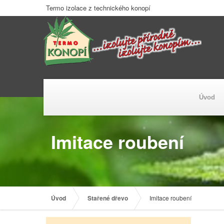
Termo izolace z technického konopí
Úvod
Imitace roubení
Úvod
Stařené dřevo
Imitace roubení