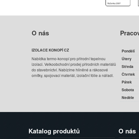
O
nás
Praco
IZOLACE KONOPÍ CZ
Pondělí
Nabídka termo-konopí pro přírodní tepelnou
Útery
izolaci. Velkoobchodní prodej přírodních materiálů
Středa
do stavebnictví. Nabízíme hliněné a rákosové
Čtvrtek
omítky, spojovací materiál, izolační fólie a nářadí.
Pátek
Sobota
Neděle
Katalog
produktů
O
nás