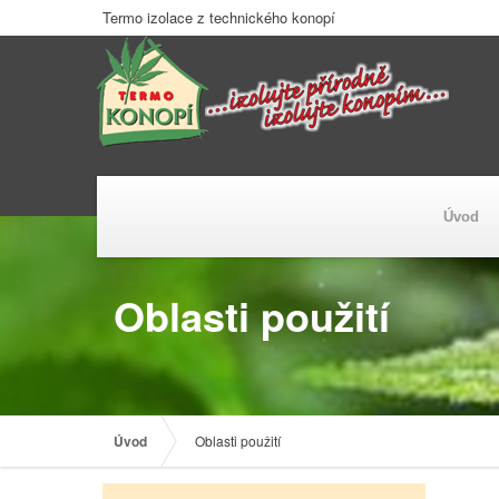
Termo izolace z technického konopí
Úvod
Oblasti použití
Úvod
Oblasti použití