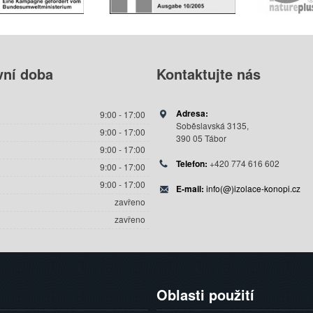
vní
doba
Kontaktujte
nás
Adresa:
9:00 - 17:00
Soběslavská 3135,
9:00 - 17:00
390 05 Tábor
9:00 - 17:00
Telefon:
+420 774 616 602
9:00 - 17:00
9:00 - 17:00
E-mail:
info(@)izolace-konopi.cz
zavřeno
zavřeno
Oblasti
použití