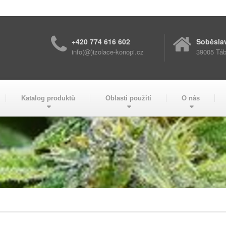
+420 774 616 602
Soběsla
info(@)izolace-konopi.cz
39005 Táb
Katalog produktů
Oblasti použití
O nás