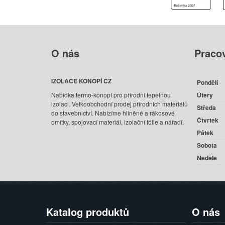
O
nás
Praco
IZOLACE KONOPÍ CZ
Pondělí
Nabídka termo-konopí pro přírodní tepelnou
Útery
izolaci. Velkoobchodní prodej přírodních materiálů
Středa
do stavebnictví. Nabízíme hliněné a rákosové
Čtvrtek
omítky, spojovací materiál, izolační fólie a nářadí.
Pátek
Sobota
Neděle
Katalog
produktů
O
nás