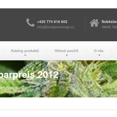
+420 774 616 602
Soběsla
info(@)izolace-konopi.cz
39005 Táb
Katalog produktů
Oblasti použití
O nás
parpreis 2012
2