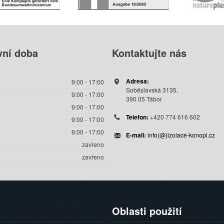
vní
doba
Kontaktujte
nás
Adresa:
9:00 - 17:00
Soběslavská 3135,
9:00 - 17:00
390 05 Tábor
9:00 - 17:00
Telefon:
+420 774 616 602
9:00 - 17:00
9:00 - 17:00
E-mail:
info(@)izolace-konopi.cz
zavřeno
zavřeno
Oblasti
použití