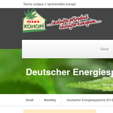
Termo izolace z technického konopí
Úvod
Deutscher Energies
Úvod
Novinky
Deutscher Energiesparpreis 201