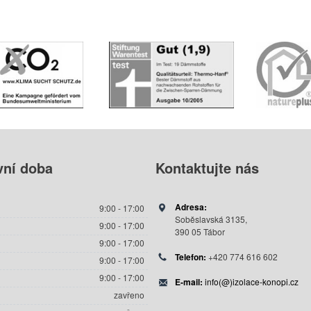
vní
doba
Kontaktujte
nás
Adresa:
9:00 - 17:00
Soběslavská 3135,
9:00 - 17:00
390 05 Tábor
9:00 - 17:00
Telefon:
+420 774 616 602
9:00 - 17:00
9:00 - 17:00
E-mail:
info(@)izolace-konopi.cz
zavřeno