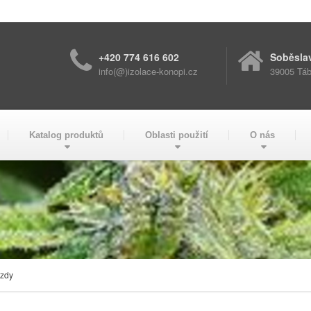
+420 774 616 602
Soběsla
info(@)izolace-konopi.cz
39005 Táb
Katalog produktů
Oblasti použití
O nás
rzdy