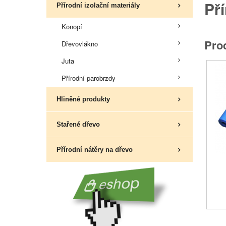
Př
Přírodní izolační materiály
Arm
Konopí
Pro
Dřevovlákno
Juta
Přírodní parobrzdy
Hliněné produkty
Stařené dřevo
Přírodní nátěry na dřevo