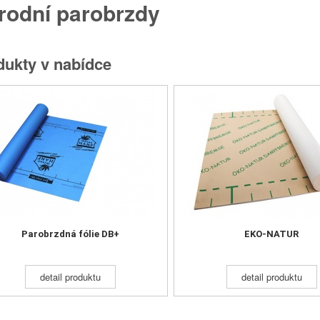
írodní parobrzdy
Parobrzdná fólie DB+
EKO-NATUR
zesílená, papírová, parobrzdná
ovaná papírová parobrzda určená do
difuzně otevřených skladeb.
vzduchotěsná vrstva
dukty v nabídce
detail produktu
detail produktu
Parobrzdná fólie DB+
EKO-NATUR
detail produktu
detail produktu