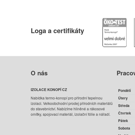
Loga
a certifikáty
O
nás
Praco
IZOLACE KONOPÍ CZ
Pondělí
Nabídka termo-konopí pro přírodní tepelnou
Útery
izolaci. Velkoobchodní prodej přírodních materiálů
Středa
do stavebnictví. Nabízíme hliněné a rákosové
Čtvrtek
omítky, spojovací materiál, izolační fólie a nářadí.
Pátek
Sobota