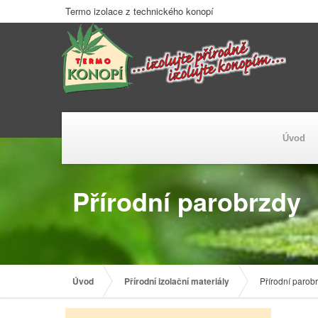
Termo izolace z technického konopí
Úvod
Přírodní parobrzdy
Úvod
Přírodní izolační materiály
Přírodní parob